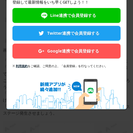
登録して最新情報をいち早くGETしよう！！
Line連携で会員登録する
Twitter連携で会員登録する
画像：著者撮影
Google連携で会員登録する
「ねるたろう」の睡眠環境の快適さをアップさせていると、たまに
※
利用規約
をご確認、ご同意の上、「会員登録」を行なってください。
「ボーナスステージ」を発生させることができるとメッセージが出
てきます。
このメッセージをタップすると「LINE」か「Twitter」で「ねるたろ
う」のことを「クソネミ」とシェアして欲しいとせがまれます。
「シェアしていただけます…？」とねるたろうに頼まれるとしてあ
げたくなってしまいます。
「LINE」か「Twitter」のどちらかでいいのでシェアをしてボーナス
ステージ発生させましょう。