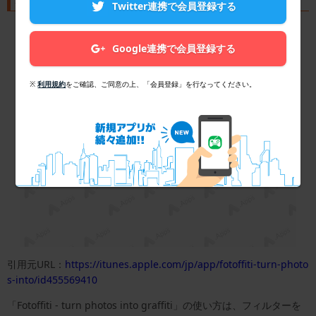
Twitter連携で会員登録する
Google連携で会員登録する
※
利用規約
をご確認、ご同意の上、「会員登録」を行なってください。
引用元URL：
https://itunes.apple.com/jp/app/fotoffiti-turn-photo
s-into/id455569410
「Fotoffiti - turn photos into graffiti」の使い方は、フィルターを