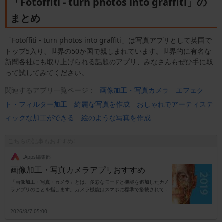
「Fotoffiti - turn photos into graffiti」の
まとめ
「Fotoffiti - turn photos into graffiti」は写真アプリとして英国で
トップ5入り、世界の50か国で親しまれています。世界的に有名な
新聞各社にも取り上げられる話題のアプリ、みなさんもぜひ手に取
って試してみてください。
関連するアプリ一覧ページ：
画像加工・写真カメラ
エフェク
ト・フィルター加工
綺麗な写真を作成
おしゃれでアーティステ
ィックな加工ができる
絵のような写真を作成
こちらの記事もおすすめ!
.Apps編集部
画像加工・写真カメラアプリおすすめ
「画像加工・写真・カメラ」とは、多彩なモードと機能を追加したカメ
ラアプリのことを指します。カメラ機能はスマホに標準で搭載されてい
ますが、別アプリのタイプはカメラ以外に加工専用としても活用可能で
す。機能は撮影時に自動でエフェクトを追加するタイプ、もしくは撮影
2026/8/7 05:00
後に加工を行うタイプなどがあり、これらのタイプがセットになってい
るアプリも珍しくはありません。また、エフェクトは後付けがほとんど