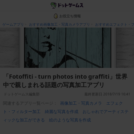
お役立ち情報
ゲームアプリ
おすすめ画像加工・写真カメラアプリ
おすすめエフェクト・
「Fotoffiti - turn photos into graffiti」世界
中で親しまれる話題の写真加工アプリ
ドットゲームス編集部
最終更新日 2018/7/19 16:41
関連するアプリ一覧ページ：
画像加工・写真カメラ
エフェク
ト・フィルター加工
綺麗な写真を作成
おしゃれでアーティステ
ィックな加工ができる
絵のような写真を作成