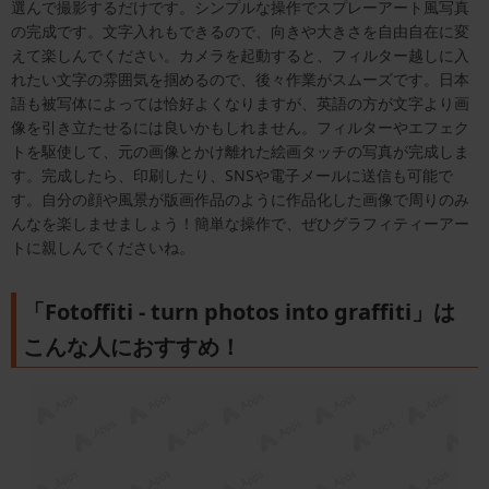
選んで撮影するだけです。シンプルな操作でスプレーアート風写真
の完成です。文字入れもできるので、向きや大きさを自由自在に変
えて楽しんでください。カメラを起動すると、フィルター越しに入
れたい文字の雰囲気を掴めるので、後々作業がスムーズです。日本
語も被写体によっては恰好よくなりますが、英語の方が文字より画
像を引き立たせるには良いかもしれません。フィルターやエフェク
トを駆使して、元の画像とかけ離れた絵画タッチの写真が完成しま
す。完成したら、印刷したり、SNSや電子メールに送信も可能で
す。自分の顔や風景が版画作品のように作品化した画像で周りのみ
んなを楽しませましょう！簡単な操作で、ぜひグラフィティーアー
トに親しんでくださいね。
「Fotoffiti - turn photos into graffiti」は
こんな人におすすめ！