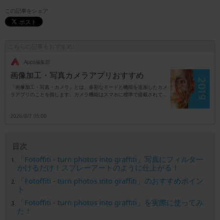
この記事をシェア
こちらの記事もおすすめ!
.Apps編集部
画像加工・写真カメラアプリおすすめ
「画像加工・写真・カメラ」とは、多彩なモードと機能を追加したカメ
ラアプリのことを指します。カメラ機能はスマホに標準で搭載されてい
ますが、別アプリのタイプはカメラ以外に加工専用としても活用可能で
す。機能は撮影時に自動でエフェクトを追加するタイプ、もしくは撮影
2026/8/7 05:00
後に加工を行うタイプなどがあり、これらのタイプがセットになってい
るアプリも珍しくはありません。また、エフェクトは後付けがほとんど
ですので、失敗を気にせず満足いくまで写真加工が楽しめます。例えば
肌を白くしたり可愛いカラーで全体を覆ったりも可能で、SNSを利用し
目次
ている人のサポートアイテムとしても便利です。本来の画素数をアップ
させるものではありませんが、ノーマル写真にプロ仕様の効果が追加で
「Fotoffiti - turn photos into graffiti」写真にフィルター
きるカテゴリとなります。
かけるだけ！スプレーアートのように仕上がる！
「Fotoffiti - turn photos into graffiti」のおすすめポイン
ト
「Fotoffiti - turn photos into graffiti」を実際に使ってみ
た！