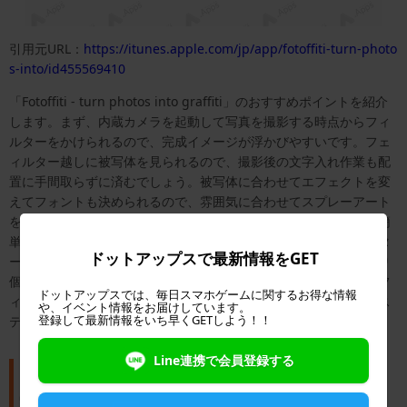
引用元URL：
https://itunes.apple.com/jp/app/fotoffiti-turn-photo
s-into/id455569410
「Fotoffiti - turn photos into graffiti」のおすすめポイントを紹介
します。まず、内蔵カメラを起動して写真を撮影する時点からフィ
ルターをかけられるので、完成イメージが浮かびやすいです。フェ
ィルター越しに被写体を見られるので、撮影後の文字入れ作業も配
置に手間取らずに済むでしょう。被写体に合わせてエフェクトを変
えてフォントも決められるので、雰囲気に合わせてスプレーアート
を楽しめます。日本語フォントもありますよ！基本的な使い方は簡
単、写真を撮影するかカメラロール内の写真を使って好みフィルタ
ドットアップスで最新情報をGET
ーをかけるだけです。エフェクトをかけたり、文字を入れて、より
個性的にスタイリッシュに、あなたのこだわり次第で高度なグラフ
ドットアップスでは、毎日スマホゲームに関するお得な情報
ィティに挑戦できます。あなたの写真を使ってお部屋にアーティス
や、イベント情報をお届けしています。
登録して最新情報をいち早くGETしよう！！
テックな写真を飾りませんか？
Line連携で会員登録する
「Fotoffiti - turn photos into graffiti」を
実際に使ってみた！