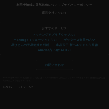
利用者情報の外部送信について
プライバシーポリシー
運営会社について
おすすめサービス
マッチングアプリ「タップル」
marouge（マルージュ）占い
ゲッターズ飯田の占い
星ひとみの天星術姓名判断
水晶玉子 新ペルシャン占星術
Ameba占い館SATORI
お問い合わせ
AndroidはGoogle Inc.の商標です。掲載記事・写真の無断転載を禁じます。すべての内容は日本の著作権法並びに国
際条約により保護されています。
©2015 - ドットゲームス