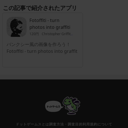
ですので、失敗を気にせず満足いくまで写真加工が楽しめます。例えば
この記事で紹介されたアプリ
肌を白くしたり可愛いカラーで全体を覆ったりも可能で、SNSを利用し
ている人のサポートアイテムとしても便利です。本来の画素数をアップ
させるものではありませんが、ノーマル写真にプロ仕様の効果が追加で
Fotoffiti - turn
きるカテゴリとなります。
photos into graffiti
120円
Christopher Griffith
バンクシー風の画像を作ろう！
Fotoffiti - turn photos into graffit
ドットゲームスとは
調査方法・調査目的
利用規約について