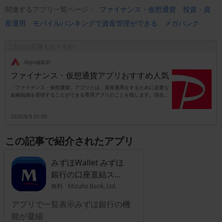
関連するアプリ一覧ページ：
ファイナンス・仮想通貨
投資・資
産運用
モバイルバンキングで資産管理ができる
メガバンク
こちらの記事もおすすめ!
.Apps編集部
ファイナンス・仮想通貨アプリおすすめ人気
「ファイナンス・仮想通貨」アプリとは、資産運用をするために必要な
金融知識を習得することができる専用アプリのことを指します。現在の
日本は少子高齢化が深刻な問題となっており、それに伴って年金制度を
支えている働く世代の数も段々と減少してきています。したがって老後
2026/8/9 05:00
の生活資金を国の年金制度だけに頼ることができず、自分自身で準備し
なかればならない時代に突入しているのです。このことからもファイナ
ンス・資産運用・仮想通貨に関する知識を習得することは、これからの
この記事で紹介されたアプリ
時代を生きる人にとって欠かせないものとなっています。現在は仮想通
貨をはじめとした新しい資産運用も増えてきており、それらすべてを自
力で習得するのは困難です。そんなときにファイナンシャル・資産運
みずほWallet みずほ
用・仮想通貨アプリをひとつ持っているだけで、最新の金融知識を知る
ことができます。
銀行の口座直結スマ
ホ決済アプリ
無料
Mizuho Bank, Ltd.
アプリで一覧表示みずほ銀行の機
能が凝縮