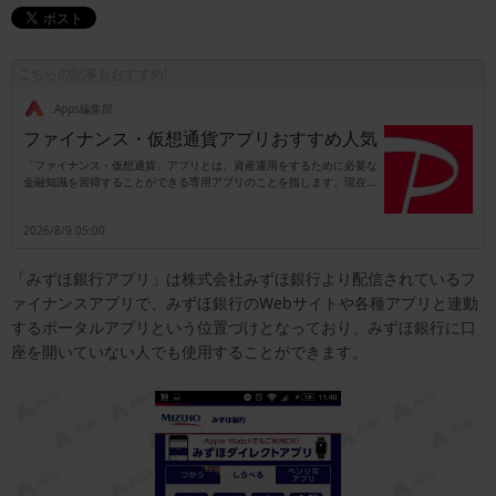
こちらの記事もおすすめ!
.Apps編集部
ファイナンス・仮想通貨アプリおすすめ人気
「ファイナンス・仮想通貨」アプリとは、資産運用をするために必要な
金融知識を習得することができる専用アプリのことを指します。現在の
日本は少子高齢化が深刻な問題となっており、それに伴って年金制度を
支えている働く世代の数も段々と減少してきています。したがって老後
2026/8/9 05:00
の生活資金を国の年金制度だけに頼ることができず、自分自身で準備し
なかればならない時代に突入しているのです。このことからもファイナ
ンス・資産運用・仮想通貨に関する知識を習得することは、これからの
「みずほ銀行アプリ」は株式会社みずほ銀行より配信されているフ
時代を生きる人にとって欠かせないものとなっています。現在は仮想通
貨をはじめとした新しい資産運用も増えてきており、それらすべてを自
ァイナンスアプリで、みずほ銀行のWebサイトや各種アプリと連動
力で習得するのは困難です。そんなときにファイナンシャル・資産運
するポータルアプリという位置づけとなっており、みずほ銀行に口
用・仮想通貨アプリをひとつ持っているだけで、最新の金融知識を知る
ことができます。
座を開いていない人でも使用することができます。