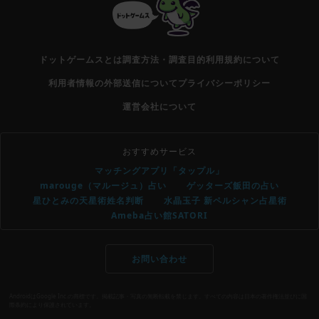
ドットゲームスとは
調査方法・調査目的
利用規約について
利用者情報の外部送信について
プライバシーポリシー
運営会社について
おすすめサービス
マッチングアプリ「タップル」
marouge（マルージュ）占い
ゲッターズ飯田の占い
星ひとみの天星術姓名判断
水晶玉子 新ペルシャン占星術
Ameba占い館SATORI
お問い合わせ
AndroidはGoogle Inc.の商標です。掲載記事・写真の無断転載を禁じます。すべての内容は日本の著作権法並びに国
際条約により保護されています。