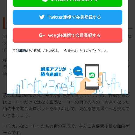
Twitter連携で会員登録する
発進!!ヒーロー基地
Google連携で会員登録する
自分だけのヒーローを育成できる「発進!!ヒーロー基地」は、カイロ
ソフトのスマホゲームの中でも特にコミカルな完成度の育成SLGで
す。
※
利用規約
をご確認、ご同意の上、「会員登録」を行なってください。
多数登場するヒーローたちは、どこかで見たことのあるようなキャ
ラクターばかり！新たなヒーローの登場が楽しみで、ついつい遊び
続けてしまう魅力がいっぱいです。
悪の組織に破壊された基地や街を建て直していくため、育成するの
はヒーローだけではなく正義ヒーローの街そのもの！大きくなった
街の中で調合金ロボットを生み出して、更なる悪党退治へと挑んで
いきましょう。
コミカルなヒーローたちと街の育成で、やりこみ要素抜群な面白ゲ
ームです。