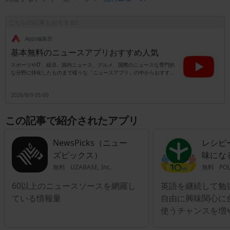
こちらの記事もおすすめ!
.Apps編集部
基本無料のニュースアプリおすすめ人気
スポーツやIT、経済、国内ニュース、グルメ、国際のニュースな専門的
な分野に特化したものまで様々な「ニュースアプリ」の中からおすす
め・人気順にご紹介。昔のように新聞紙や雑誌を持ち歩かなくても、今
ではスマホ一つあれば、様々なニュースを手に入れることができる時代
2026/8/9 05:00
になりました。Android、iPhone対応のものをご紹介していきます。ぜ
ひチェックしてみてください。
この記事で紹介されたアプリ
NewsPicks（ニュー
レシピー
ズピックス）
味にな
無料
UZABASE, Inc.
無料
POL
60以上のニュースソースを網羅し
英語を継続して勉
ている情報量
自由に興味関心に
使うチャンスを増