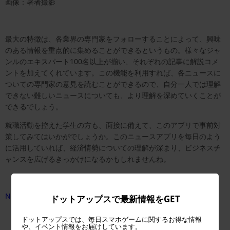
画像：著者撮影
最大の特徴は、各業界の専門家をフォローすることによって、興味
のある情報を重点的に集めることができるというもの。様々なジャ
ンルのエキスパート100名以上が揃い、それぞれの記事に解説コメ
ントを加えてくれています。この機能を利用すれば、各ニュースに
ついての専門家の意見を読むことができるので、自分一人では理解
できない難しいニュースについても、より理解を深めていくことが
できるでしょう。
就職活動を控えた学生の方も、面接に備えて、このアプリで事前対
策してみてはいかがでしょうか。このニュースアプリを毎日のよう
に活用していれば、経済情勢についての理解が深まり、ビジネスチ
ャンスを広げるきっかけになるかもしれませんね。
NewsPicks 公式サイト
ドットアップスで最新情報をGET
ドットアップスでは、毎日スマホゲームに関するお得な情報
や、イベント情報をお届けしています。