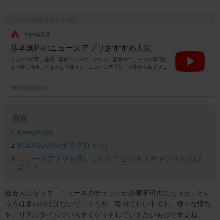
こちらの記事もおすすめ!
.Apps編集部
基本無料のニュースアプリおすすめ人気
スポーツやIT、経済、国内ニュース、グルメ、国際のニュースな専門的
な分野に特化したものまで様々な「ニュースアプリ」の中からおすす
め・人気順にご紹介。昔のように新聞紙や雑誌を持ち歩かなくても、今
ではスマホ一つあれば、様々なニュースを手に入れることができる時代
2026/8/9 05:00
になりました。Android、iPhone対応のものをご紹介していきます。ぜ
ひチェックしてみてください。
目次
NewsPicks
POLYGLOTS(ポリグロッツ)
ニュースアプリを使いこなしてビジネスチャンスを広げ
よう！
社会人になって、ニュースのチェックが必要不可欠になった、とい
う方は多いのではないでしょうか。毎日忙しい中でも、様々な情報
を、リアルタイムでいち早くゲットしていきたいものですよね。